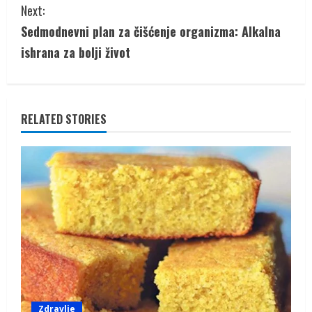
Next:
t
Sedmodnevni plan za čišćenje organizma: Alkalna
i
ishrana za bolji život
n
u
RELATED STORIES
e
R
e
a
d
i
Zdravlje