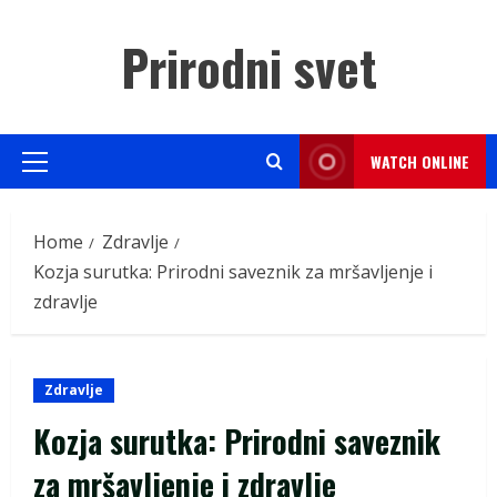
Skip
to
Prirodni svet
content
WATCH ONLINE
Primary
Menu
Home
Zdravlje
Kozja surutka: Prirodni saveznik za mršavljenje i
zdravlje
Zdravlje
Kozja surutka: Prirodni saveznik
za mršavljenje i zdravlje