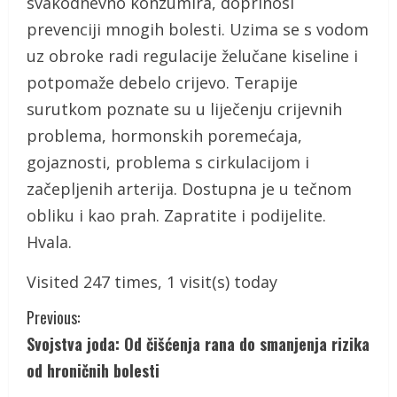
svakodnevno konzumira, doprinosi
prevenciji mnogih bolesti. Uzima se s vodom
uz obroke radi regulacije želučane kiseline i
potpomaže debelo crijevo. Terapije
surutkom poznate su u liječenju crijevnih
problema, hormonskih poremećaja,
gojaznosti, problema s cirkulacijom i
začepljenih arterija. Dostupna je u tečnom
obliku i kao prah. Zapratite i podijelite.
Hvala.
Visited 247 times, 1 visit(s) today
C
Previous:
Svojstva joda: Od čišćenja rana do smanjenja rizika
o
od hroničnih bolesti
n