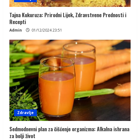
n
g
Tajna Kukuruza: Prirodni Lijek, Zdravstvene Prednosti i
Recepti
Admin
01/12/2024 23:51
Zdravlje
Sedmodnevni plan za čišćenje organizma: Alkalna ishrana
za bolji život