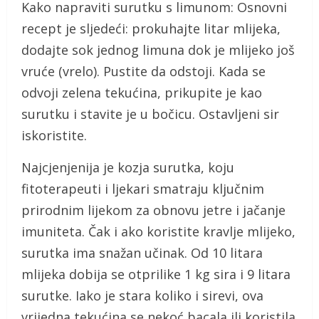
Kako napraviti surutku s limunom: Osnovni
recept je sljedeći: prokuhajte litar mlijeka,
dodajte sok jednog limuna dok je mlijeko još
vruće (vrelo). Pustite da odstoji. Kada se
odvoji zelena tekućina, prikupite je kao
surutku i stavite je u bočicu. Ostavljeni sir
iskoristite.
Najcjenjenija je kozja surutka, koju
fitoterapeuti i ljekari smatraju ključnim
prirodnim lijekom za obnovu jetre i jačanje
imuniteta. Čak i ako koristite kravlje mlijeko,
surutka ima snažan učinak. Od 10 litara
mlijeka dobija se otprilike 1 kg sira i 9 litara
surutke. Iako je stara koliko i sirevi, ova
vrijedna tekućina se nekoć bacala ili koristila