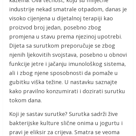
kazeina. Ova tečnost, koju su mliječne
industrije nekad smatrale otpadom, danas je
visoko cijenjena u dijetalnoj terapiji kao
proizvod broj jedan, posebno zbog
promjena u stavu prema njezinoj upotrebi.
Dijeta sa surutkom preporučuje se zbog
njenih ljekovitih svojstava, posebno u obnovi
funkcije jetre i jačanju imunološkog sistema,
ali i zbog njene sposobnosti da pomaže u
gubitku viška težine. U nastavku saznajte
kako pravilno konzumirati i dozirati surutku
tokom dana.
Koji je sastav surutke? Surutka sadrži žive
bakterijske kulture slične onima u jogurtu i
pravi je eliksir za crijeva. Smatra se veoma